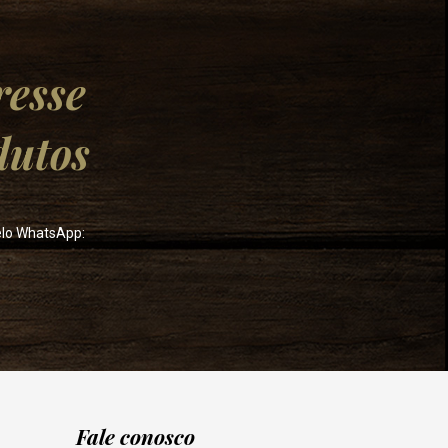
resse
dutos
elo WhatsApp:
Fale conosco