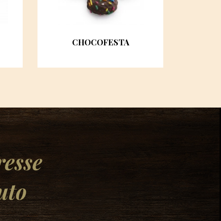
CHOCOFESTA
resse
uto