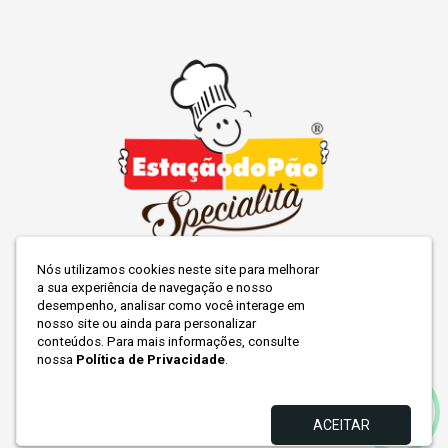
Nós utilizamos cookies neste site para melhorar
Rua Marau, 1138
a sua experiência de navegação e nosso
Navegantes
desempenho, analisar como você interage em
Carlos Barbosa/RS
nosso site ou ainda para personalizar
conteúdos. Para mais informações, consulte
nossa
Política de Privacidade
.
54 3461-3770
estacaodopao@estacaodopao.com
ACEITAR